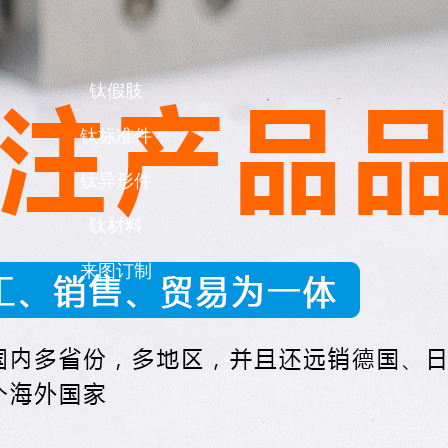
网站首页
>
产品中心
>
钛假
产品中心
钛假肢
钛标准件
钛异形件
钛材料
来图订制