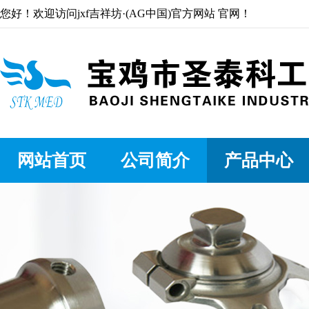
您好！欢迎访问jxf吉祥坊·(AG中国)官方网站 官网！
网站首页
公司简介
产品中心