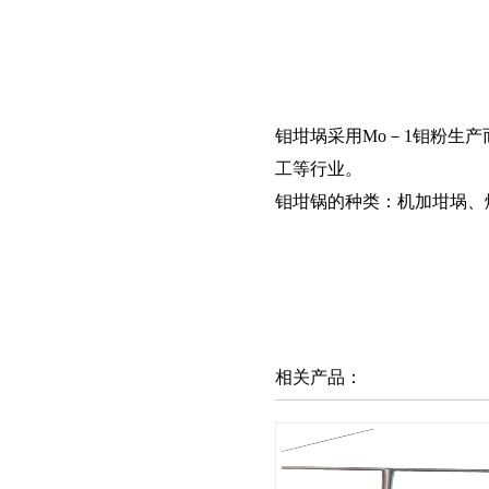
钼坩埚
采用Mo－1钼粉生产而
工等行业。
钼坩锅的种类：机加坩埚、
相关产品：